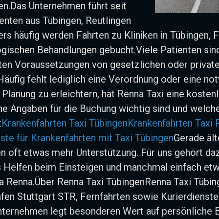
en.Das Unternehmen führt seit
enten aus Tübingen, Reutlingen
s häufig werden Fahrten zu Kliniken in Tübingen, F
gischen Behandlungen gebucht.Viele Patienten sind
ten Voraussetzungen von gesetzlichen oder privat
ufig fehlt lediglich eine Verordnung oder eine 
Planung zu erleichtern, hat Renna Taxi eine kostenl
che Angaben für die Buchung wichtig sind und welche
:
Krankenfahrten Taxi Tübingen
Krankenfahrten Taxi 
ste für Krankenfahrten mit Taxi Tübingen
Gerade äl
n oft etwas mehr Unterstützung. Für uns gehört daz
 Helfen beim Einsteigen und manchmal einfach etwa
uca Renna.Über Renna Taxi TübingenRenna Taxi Tübin
fen Stuttgart STR, Fernfahrten sowie Kurierdienste
ternehmen legt besonderen Wert auf persönliche B