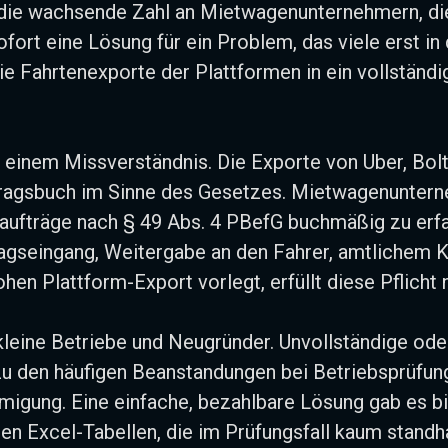
die wachsende Zahl an Mietwagenunternehmern, die 
ort eine Lösung für ein Problem, das viele erst i
ie Fahrtenexporte der Plattformen in ein vollständ
n einem Missverständnis. Die Exporte von Uber, B
tragsbuch im Sinne des Gesetzes. Mietwagenuntern
gsaufträge nach § 49 Abs. 4 PBefG buchmäßig zu erf
agseingang, Weitergabe an den Fahrer, amtlichem 
hen Plattform-Export vorlegt, erfüllt diese Pflicht n
kleine Betriebe und Neugründer. Unvollständige ode
u den häufigen Beanstandungen bei Betriebsprüfung
igung. Eine einfache, bezahlbare Lösung gab es bis
gen Excel-Tabellen, die im Prüfungsfall kaum standh