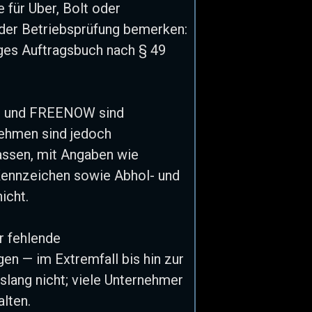
für Uber, Bolt oder
n der Betriebsprüfung bemerken:
iges Auftragsbuch nach § 49
olt und FREENOW sind
ehmen sind jedoch
assen, mit Angaben wie
Kennzeichen sowie Abhol- und
icht.
r fehlende
en — im Extremfall bis hin zur
lang nicht; viele Unternehmer
alten.